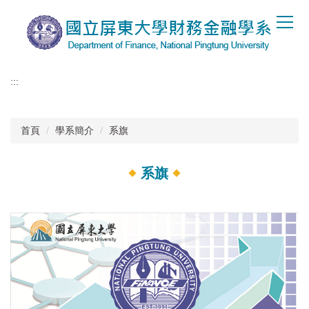
跳
到
主
要
內
:::
容
區
首頁
學系簡介
系旗
系旗