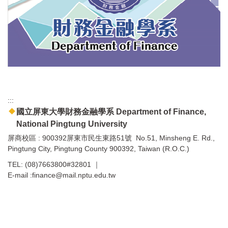
:::
國立屏東大學財務金融學系 Department of Finance,
National Pingtung University
屏商校區 : 900392屏東市民生東路51號 No.51, Minsheng E. Rd.,
Pingtung City, Pingtung County 900392, Taiwan (R.O.C.)
TEL: (08)7663800#32801 ｜
E-mail :finance@mail.nptu.edu.tw