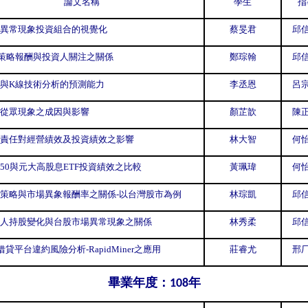
論文名稱
學生
指
異常現象投資組合的視覺化
蔡旻君
邱信
策略報酬與投資人關注之關係
鄭琮翰
邱信
與K線技術分析的預測能力
李丞恩
呂宗
從眾現象之成因與影響
顏芷歆
陳正
責任對經營績效及投資績效之影響
林大智
何怡
50與元大高股息ETF投資績效之比較
黃珮瑋
何怡
策略與市場異象報酬率之關係-以台灣股市為例
林琮凱
邱信
人持股變化與台股市場異常現象之關係
林秀柔
邱信
貸平台違約風險分析-RapidMiner之應用
莊睿尤
邢厂
畢業年度：
年
108