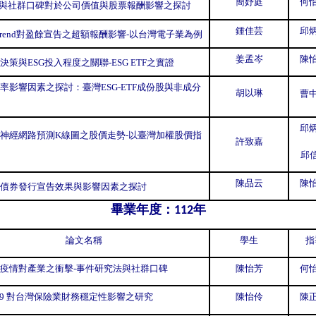
簡妤庭
何怡
分與社群口碑對於公司價值與股票報酬影響之探討
鍾佳芸
邱炳
e Trend對盈餘宣告之超額報酬影響-以台灣電子業為例
姜孟岑
陳怡
決策與ESG投入程度之關聯-
ESG ETF之實證
率影響因素之探討：臺灣ESG-ETF成份股與非成分
胡以琳
曹中
邱炳
神經網路預測K線圖之股價走勢-以臺灣加權股價指
許致嘉
邱
陳品云
陳怡
債券發行宣告效果與影響因素之探討
畢業年度：
年
112
論文名稱
學生
指
疫情對產業之衝擊
-事件研究法與社群口碑
陳怡芳
何怡
D-19 對台灣保險業財務穩定性影響之研究
陳怡伶
陳正