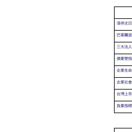
漲停次日
巴塞爾資
三大法人
價量雙指
企業生命
企業社會
台灣上市
負量指標