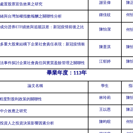
謝呈偉
陳正
處置股票宣告效果之研究
鍾佳紋
何怡
緒與台灣加權指數報酬之關聯性分析
成分證券ETF績效與追蹤誤差：新冠疫情前後之比
陳怡潔
何怡
多重大股東結構下企業社會責任表現：新冠疫情衝
陳薏淇
陳怡
江郁婷
陳怡
法事件探討企業社會責任與實質盈餘管理之關聯性
畢業年度：
年
113
論文名稱
學生
指
林玲莉
陳怡
入程度對股利政策的關聯性
王以恩
陳正
中介效應之研究
陳昀暄
何怡
投資人之投資決策影響因素分析