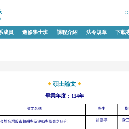
::
系成員
進修學士班
課程介紹
法令規章
下載
碩士論文
畢業年度：
年
114
論文名稱
學生
指
許嘉淳
陳正
金對台灣股市報酬率及波動率影響之研究