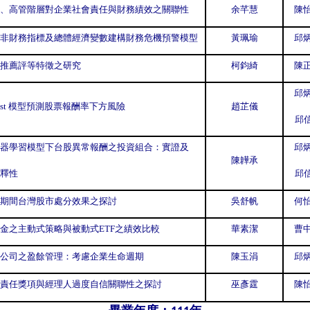
、高管階層對企業社會責任與財務績效之關聯性
余芊慧
陳怡
非財務指標及總體經濟變數建構財務危機預警模型
黃珮瑜
邱炳
推薦評等特徵之研究
柯鈞綺
陳正
邱炳
oost 模型預測股票報酬率下方風險
趙芷儀
邱
器學習模型下台股異常報酬之投資組合：實證及
邱炳
陳韡承
釋性
邱
期間台灣股市處分效果之探討
吳舒帆
何怡
金之主動式策略與被動式ETF之績效比較
華素潔
曹中
公司之盈餘管理：考慮企業生命週期
陳玉涓
邱炳
責任獎項與經理人過度自信關聯性之探討
巫彥霆
陳怡