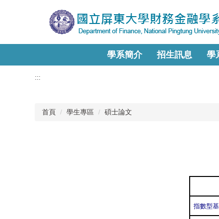
跳
到
主
要
內
學系簡介
招生訊息
學
容
區
:::
首頁
學生專區
碩士論文
指數型基