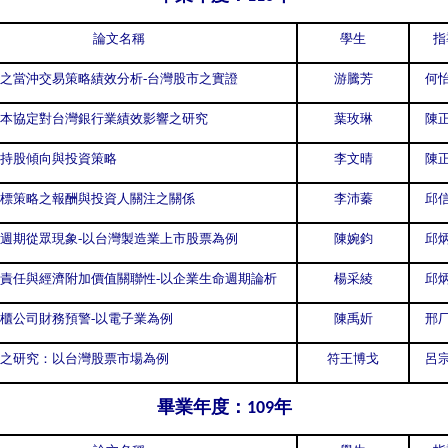
論文名稱
學生
指
之當沖交易策略績效分析-台灣股市之實證
游騰芳
何怡
本協定對台灣銀行業績效影響之研究
葉玫琳
陳正
持股傾向與投資策略
李文晴
陳正
標策略之報酬與投資人關注之關係
李沛蓁
邱信
週期從眾現象-以台灣製造業上市股票為例
陳婉鈞
邱炳
責任與經濟附加價值關聯性-以企業生命週期論析
楊采綾
邱炳
櫃公司財務預警-以電子業為例
陳禹妡
邢厂
之研究：以台灣股票市場為例
符王博戈
呂宗
畢業年度：
年
109