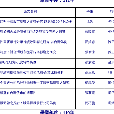
畢業年度：
年
111
論文名稱
學生
指
緒對中國股市影響之實證研究-以滬深300指數為例
徐哲
何怡
對於國內成分證券ETF績效與追蹤誤差之影響
曾玟瑄
何怡
性重要銀行對銀行績效影響之研究-以台灣為例
郭婉靜
陳正
制度下對台灣股市從眾行為影響之研究
張瑜蘅
陳
策略之研究-以比特幣為例
張宸維
呂宗
非結構指標預測公司財務危機-產業比較分析
高玉鳳
邢厂
企業與公司治理評鑑對盤中零股交易影響之研究
楊織熒
陳怡
模型在台灣股市的適用性
張藜薰
邱信
權避險之探討：以選擇權發行公司為例
簡巧雯
邱炳
畢業年度：
年
110