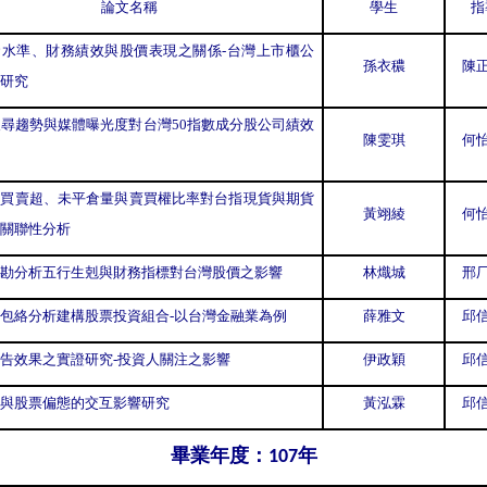
論文名稱
學生
指
資水準、財務績效與股價表現之關係-台灣上市櫃公
孫衣穠
陳正
研究
搜尋趨勢與媒體曝光度對台灣50指數成分股公司績效
陳雯琪
何怡
人買賣超、未平倉量與賣買權比率對台指現貨與期貨
黃翊綾
何怡
關聯性分析
勘分析五行生剋與財務指標對台灣股價之影響
林熾城
邢厂
包絡分析建構股票投資組合-以台灣金融業為例
薛雅文
邱信
告效果之實證研究-投資人關注之影響
伊政穎
邱信
與股票偏態的交互影響研究
黃泓霖
邱信
畢業年度：
年
107