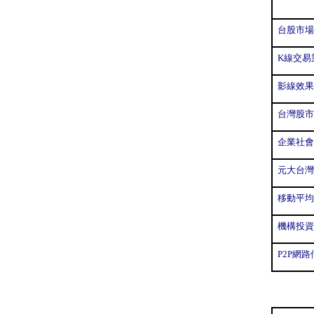
台股市場
K
線交易
影線效果
台灣股市
企業社會
元大台灣
移動平均
機構投資
P2P
網路借