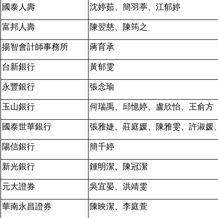
國泰人壽
沈婷茹、簡羽葶、江郁婷
富邦人壽
陳翌慈、陳筠之
揚智會計師事務所
蔣育承
台新銀行
黃郁雯
永豐銀行
張念瑜
玉山銀行
何瑞禹、邱憶婷、盧欣怡、王俞方
國泰世華銀行
張雅婕、莊庭媛、陳雅雯、許淑媛
陽信銀行
簡千婷
新光銀行
鍾明潔、陳冠潔
元大證券
吳宜晏、洪靖雯
華南永昌證券
陳映潔、李庭萱