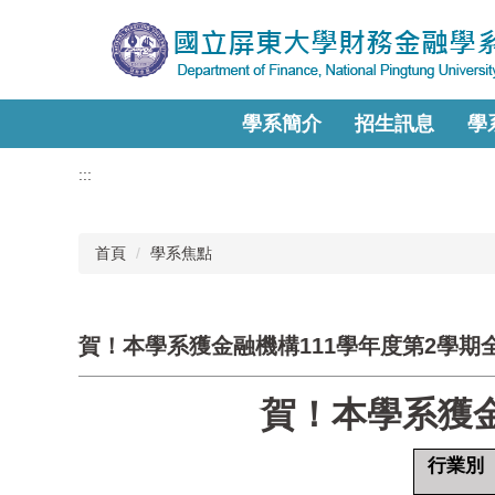
跳
到
主
要
內
學系簡介
招生訊息
學
容
區
:::
首頁
學系焦點
賀！本學系獲金融機構111學年度第2學期
賀！本學系獲金
行業別