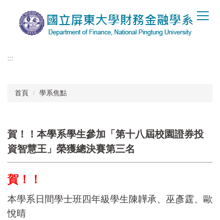
跳
到
主
要
內
:::
容
區
首頁
學系焦點
賀！！本學系學生參加「第十八屆校園證券投
資智慧王」榮獲總決賽第三名
賀！！
本學系日間學士班四年級學生陳韡承、巫彥霆、歐
悅晴