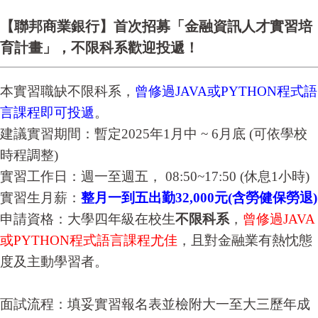
【聯邦商業銀行】首次招募「金融資訊人才實習培
育計畫」，不限科系歡迎投遞！
本實習職缺不限科系，
曾修過JAVA或PYTHON程式語
言課程即可投遞
。
建議實習期間：暫定2025年1月中 ~ 6月底 (可依學校
時程調整)
實習工作日：週一至週五， 08:50~17:50 (休息1小時)
實習生月薪：
整月一到五出勤32,000元(含勞健保勞退)
申請資格：大學四年級在校生
不限科系
，
曾修過JAVA
或PYTHON程式語言課程尤佳
，且對金融業有熱忱態
度及主動學習者。
面試流程：填妥實習報名表並檢附大一至大三歷年成